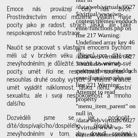
Emoce nás provázejí celý náš život.
/data/web/virtuals/6627
5/virtual/www/wp-
Prostřednictvím emocí můžeme vyjádřit naše
content/themes/endduch
pocity jako je radost, strach, láska, ale také
enne/functions.php on
nespokojenost nebo frustrace.
line 217 Warning:
Undefined array key 46
Naučit se pracovat s vlastními emocemi bychom
in
měli už v brzkém věku. (Nejen) pro dítě se
/data/web/virtuals/6627
znevýhodněním, je důležité, naučit se vnímat své
5/virtual/www/wp-
pocity, umět říci ne, respektovat souhlas a
content/themes/endduch
nesouhlas druhé osoby, vytyčit si vlastní hranice,
enne/functions.php on
line 221 Warning:
umět vyjádřit náklonnost, lásku, něhu, vlastní
Attempt to read
sexualitu, ale i svoji nespokojenost a mnoho
property
dalšího.
"menu_item_parent" on
null in
Dozvěděli jsme se, jak podpořit
/data/web/virtuals/6627
dítě/dospívajícího/dospělého člověka se
5/virtual/www/wp-
znevýhodněním v tom, aby dovedl správně
content/themes/endduch