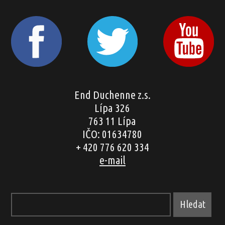
End Duchenne z.s.
Lípa 326
763 11 Lípa
IČO: 01634780
+ 420 776 620 334
e-mail