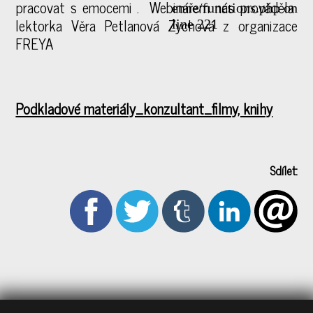
pracovat s emocemi . Webinářem nás prováděla
enne/functions.php on
lektorka Věra Petlanová Zychová z organizace
line 221
FREYA
Podkladové materiály_konzultant_filmy, knihy
Sdílet: