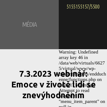
5155155157/5500
MÉDIA
Warning: Undefined
array key 46 in
/data/web/virtuals/6627
5/virtual/www/wp-
7.3.2023 webinář:
content/themes/endduch
enne/functions.php on
Emoce v životě lidí se
line 217 Warning:
Attempt to read
znevýhodněním
property
"menu_item_parent" on
null in