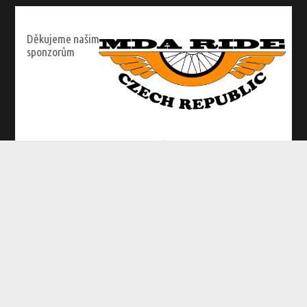
Děkujeme našim
sponzorům