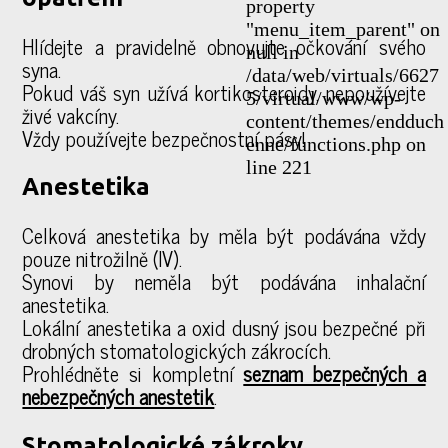
property
"menu_item_parent" on
Hlídejte a pravidelně obnovujte očkování svého
null in
syna.
/data/web/virtuals/6627
Pokud váš syn užívá kortikosteroidy, nepoužívejte
5/virtual/www/wp-
živé vakcíny.
content/themes/endduch
Vždy používejte bezpečnostní pásy!
enne/functions.php on
line 221
Anestetika
Celková anestetika by měla být podávána vždy
pouze nitrožilně (IV).
Synovi by neměla být podávána inhalační
anestetika.
Lokální anestetika a oxid dusný jsou bezpečné při
drobných stomatologických zákrocích.
Prohlédněte si kompletní
seznam bezpečných a
nebezpečných anestetik
.
Stomatologické zákroky