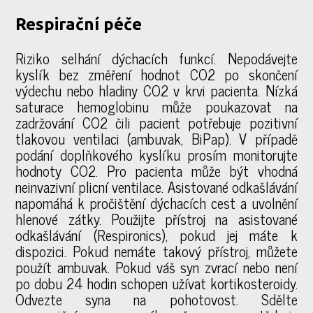
Respirační péče
Riziko selhání dýchacích funkcí. Nepodávejte
kyslík bez změření hodnot CO2 po skončení
výdechu nebo hladiny CO2 v krvi pacienta. Nízká
saturace hemoglobinu může poukazovat na
zadržování CO2 čili pacient potřebuje pozitivní
tlakovou ventilaci (ambuvak, BiPap). V případě
podání doplňkového kyslíku prosím monitorujte
hodnoty CO2. Pro pacienta může být vhodná
neinvazivní plicní ventilace. Asistované odkašlávání
napomáhá k pročištění dýchacích cest a uvolnění
hlenové zátky. Použijte přístroj na asistované
odkašlávání (Respironics), pokud jej máte k
dispozici. Pokud nemáte takový přístroj, můžete
použít ambuvak. Pokud váš syn zvrací nebo není
po dobu 24 hodin schopen užívat kortikosteroidy.
Odvezte syna na pohotovost. Sdělte