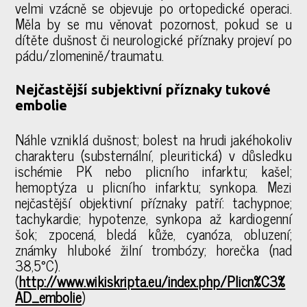
velmi vzácně se objevuje po ortopedické operaci.
Měla by se mu věnovat pozornost, pokud se u
dítěte dušnost či neurologické příznaky projeví po
pádu/zlomenině/traumatu.
Nejčastější subjektivní příznaky tukové
embolie
Náhle vzniklá dušnost; bolest na hrudi jakéhokoliv
charakteru (substernální, pleuritická) v důsledku
ischémie PK nebo plicního infarktu; kašel;
hemoptýza u plicního infarktu; synkopa. Mezi
nejčastější objektivní příznaky patří: tachypnoe;
tachykardie; hypotenze, synkopa až kardiogenní
šok; zpocená, bledá kůže, cyanóza, obluzení;
známky hluboké žilní trombózy; horečka (nad
38,5°C).
(
http://www.wikiskripta.eu/index.php/Plicn%C3%
AD_embolie
)