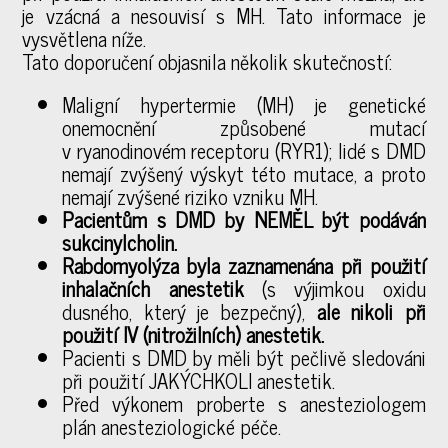
je vzácná a nesouvisí s MH. Tato informace je
vysvětlena níže.
Tato doporučení objasnila několik skutečností:
Maligní hypertermie (MH) je genetické
onemocnění způsobené mutací
v ryanodinovém receptoru (RYR1); lidé s DMD
nemají zvýšený výskyt této mutace, a proto
nemají zvýšené riziko vzniku MH.
Pacientům s DMD by NEMĚL být podáván
sukcinylcholin.
Rabdomyolýza byla zaznamenána při použití
inhalačních anestetik
(s výjimkou oxidu
dusného, který je bezpečný),
ale nikoli při
použití IV (nitrožilních) anestetik.
Pacienti s DMD by měli být pečlivě sledováni
při použití JAKÝCHKOLI anestetik.
Před výkonem proberte s anesteziologem
plán anesteziologické péče.