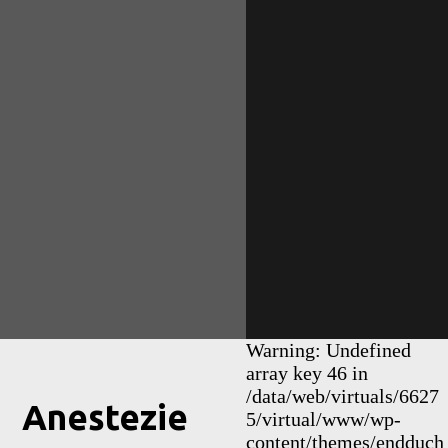
Warning: Undefined
array key 46 in
/data/web/virtuals/6627
Anestezie
5/virtual/www/wp-
content/themes/endduch