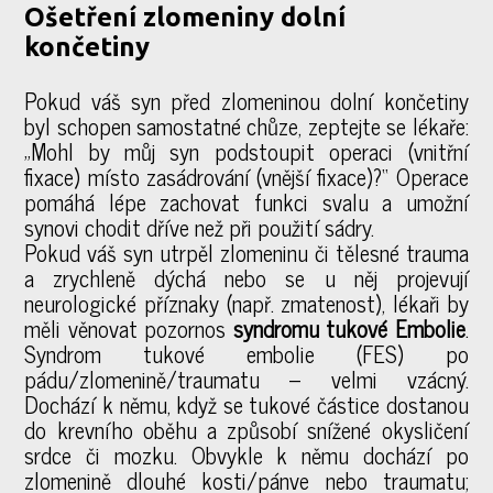
Ošetření zlomeniny dolní
končetiny
Pokud váš syn před zlomeninou dolní končetiny
byl schopen samostatné chůze, zeptejte se lékaře:
„Mohl by můj syn podstoupit operaci (vnitřní
fixace) místo zasádrování (vnější fixace)?“ Operace
pomáhá lépe zachovat funkci svalu a umožní
synovi chodit dříve než při použití sádry.
Pokud váš syn utrpěl zlomeninu či tělesné trauma
a zrychleně dýchá nebo se u něj projevují
neurologické příznaky (např. zmatenost), lékaři by
měli věnovat pozornos
syndromu tukové Embolie
.
Syndrom tukové embolie (FES) po
pádu/zlomenině/traumatu – velmi vzácný.
Dochází k němu, když se tukové částice dostanou
do krevního oběhu a způsobí snížené okysličení
srdce či mozku. Obvykle k němu dochází po
zlomenině dlouhé kosti/pánve nebo traumatu;