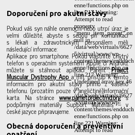
enne/functions.php on
line 217 Warning:
Doporučení pro akutní stavy
Attempt to read
property
Pokud váš syn náhle onemocní nebo utrpí úraz, je
"menu_item_parent" on
velmi důležité, abyste s sebou při komunikaci
null in
s lékaři a zdravotnickým personálem měli
/data/web/virtuals/6627
následující informace:
5/virtual/www/wp-
Aplikace pro smartphone. Pokud vlastníte chytrý
content/themes/endduch
telefon s operačním systémem Apple či Android,
enne/functions.php on
můžete si stáhnout aplikaci Parent
Project
line 217 Warning:
Muscular Dystrophy App
a mít přístup k těmto
Undefined array key 46
informacím pro akutní stavy přímo z vašeho
in
telefonu. (prozatím pouze v angličtině)Informační
/data/web/virtuals/6627
karta. Na stránce
www.parnetprojectmd.org
s
5/virtual/www/wp-
podpůrnými materiály Support Materials – v
content/themes/endduch
české jazyce připravujeme.
enne/functions.php on
line 221 Warning:
Obecná doporučení a preventivní
Attempt to read
opatření