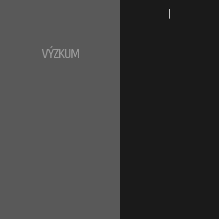
|
VÝZKUM