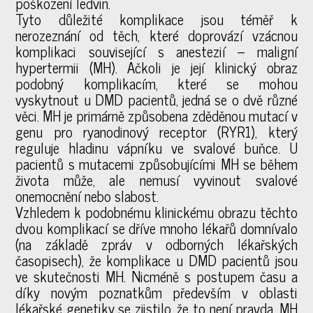
poškození ledvin.
Tyto důležité komplikace jsou téměř k
nerozeznání od těch, které doprovází vzácnou
komplikaci související s anestezií – maligní
hypertermii (MH). Ačkoli je její klinický obraz
podobný komplikacím, které se mohou
vyskytnout u DMD pacientů, jedná se o dvě různé
věci. MH je primárně způsobena zděděnou mutací v
genu pro ryanodinový receptor (RYR1), který
reguluje hladinu vápníku ve svalové buňce. U
pacientů s mutacemi způsobujícími MH se během
života může, ale nemusí vyvinout svalové
onemocnění nebo slabost.
Vzhledem k podobnému klinickému obrazu těchto
dvou komplikací se dříve mnoho lékařů domnívalo
(na základě zpráv v odborných lékařských
časopisech), že komplikace u DMD pacientů jsou
ve skutečnosti MH. Nicméně s postupem času a
díky novým poznatkům především v oblasti
lékařské genetiky se zjistilo, že to není pravda. MH