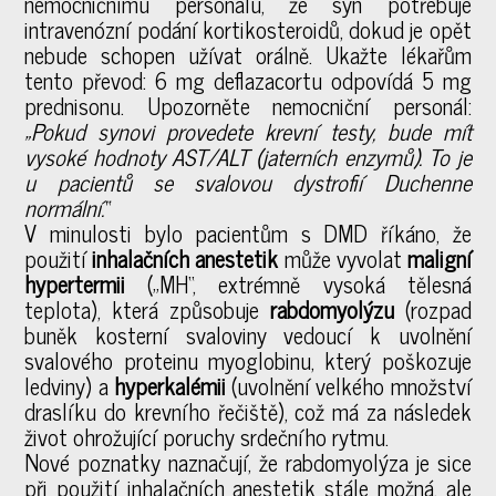
nemocničnímu personálu, že syn potřebuje
intravenózní podání kortikosteroidů, dokud je opět
nebude schopen užívat orálně. Ukažte lékařům
tento převod: 6 mg deflazacortu odpovídá 5 mg
prednisonu. Upozorněte nemocniční personál:
„Pokud synovi provedete krevní testy, bude mít
vysoké hodnoty AST/ALT (jaterních enzymů). To je
u pacientů se svalovou dystrofií Duchenne
normální.“
V minulosti bylo pacientům s DMD říkáno, že
použití
inhalačních anestetik
může vyvolat
maligní
hypertermii
(„MH“, extrémně vysoká tělesná
teplota), která způsobuje
rabdomyolýzu
(rozpad
buněk kosterní svaloviny vedoucí k uvolnění
svalového proteinu myoglobinu, který poškozuje
ledviny) a
hyperkalémii
(uvolnění velkého množství
draslíku do krevního řečiště), což má za následek
život ohrožující poruchy srdečního rytmu.
Nové poznatky naznačují, že rabdomyolýza je sice
při použití inhalačních anestetik stále možná, ale