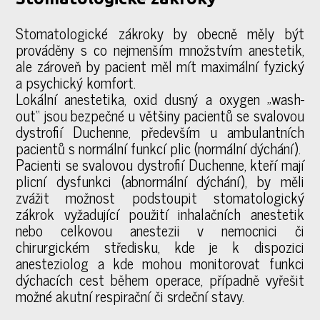
Stomatologické zákroky by obecně měly být
prováděny s co nejmenším množstvím anestetik,
ale zároveň by pacient měl mít maximální fyzický
a psychický komfort.
Lokální anestetika, oxid dusný a oxygen „wash-
out“ jsou bezpečné u většiny pacientů se svalovou
dystrofií Duchenne, především u ambulantních
pacientů s normální funkcí plic (normální dýchání).
Pacienti se svalovou dystrofií Duchenne, kteří mají
plicní dysfunkci (abnormální dýchání), by měli
zvážit možnost podstoupit stomatologický
zákrok vyžadující použití inhalačních anestetik
nebo celkovou anestezii v nemocnici či
chirurgickém středisku, kde je k dispozici
anesteziolog a kde mohou monitorovat funkci
dýchacích cest během operace, případně vyřešit
možné akutní respirační či srdeční stavy.