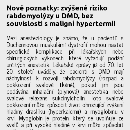
Nové poznatky: zvýšené riziko
rabdomyolýzy u DMD, bez
souvislosti s maligní hypertermií
Mezi anesteziology je známo, že u pacientů s
Duchennovou muskulární dystrofií mohou nastat
specifické komplikace při lékařských nebo
chirurgických výkonech, které vyžadují podání
určitých anestetik. Lékařské zprávy již od 70. let
20. století uváděly, že pacienti s DMD mají
náchylnost k rozvoji rabdomyolýzy (rozpad a
poškození svalové tkáně), pokud jim jsou
podávána inhalační (plynová) anestetika nebo
svalové relaxans sukcinylcholin. Toto svalové
poškození může způsobit život ohrožující zvýšení
hladiny draslíku (hyperkalémii) a myoglobinu v
krvi. Myoglobin je protein, který se uvolňuje ze
svalů a při vysoké hladině v krvi může způsobit