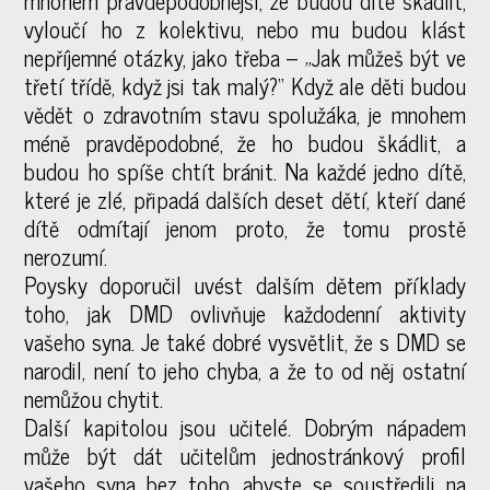
mnohem pravděpodobnější, že budou dítě škádlit,
vyloučí ho z kolektivu, nebo mu budou klást
nepříjemné otázky, jako třeba – „Jak můžeš být ve
třetí třídě, když jsi tak malý?“ Když ale děti budou
vědět o zdravotním stavu spolužáka, je mnohem
méně pravděpodobné, že ho budou škádlit, a
budou ho spíše chtít bránit. Na každé jedno dítě,
které je zlé, připadá dalších deset dětí, kteří dané
dítě odmítají jenom proto, že tomu prostě
nerozumí.
Poysky doporučil uvést dalším dětem příklady
toho, jak DMD ovlivňuje každodenní aktivity
vašeho syna. Je také dobré vysvětlit, že s DMD se
narodil, není to jeho chyba, a že to od něj ostatní
nemůžou chytit.
Další kapitolou jsou učitelé. Dobrým nápadem
může být dát učitelům jednostránkový profil
vašeho syna bez toho, abyste se soustředili na