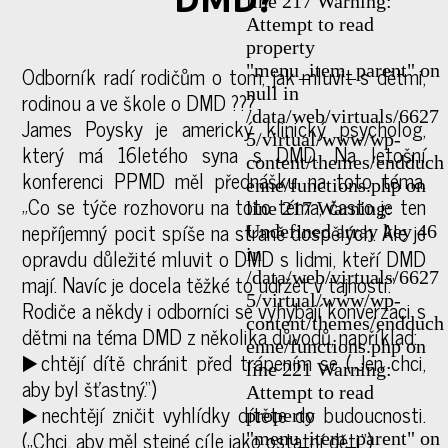
line 217 Warning:
Attempt to read
property
"menu_item_parent" on
Odborník radí rodičům o tom, jak mluvit s dětmi,
null in
rodinou a ve škole o DMD ??‍?
/data/web/virtuals/6627
James Poysky je americký klinický psycholog,
5/virtual/www/wp-
který má 16letého syna s DMD. Na letošní
content/themes/endduch
konferenci PPMD měl přednášku na toto téma.
enne/functions.php on
„Co se týče rozhovoru na toto téma, často je ten
line 217 Warning:
nepříjemný pocit spíše na straně dospělých. Ale je
Undefined array key 46
opravdu důležité mluvit o DMD s lidmi, kteří DMD
in
/data/web/virtuals/6627
mají. Navíc je docela těžké to udržet v tajnosti.“
5/virtual/www/wp-
Rodiče a někdy i odborníci se vyhýbají konverzaci s
content/themes/endduch
dětmi na téma DMD z několika důvodů, například:
enne/functions.php on
▶️chtějí dítě chránit před trápením se („Jen chci,
line 221 Warning:
aby byl šťastný.“)
Attempt to read
▶️nechtějí zničit vyhlídky dítěte do budoucnosti.
property
(„Chci, aby měl stejné cíle jako ostatní děti.“)
"menu_item_parent" on