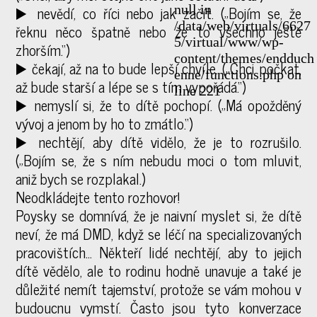
▶️ nevědí, co říci nebo jak začít. („Bojím se, že
null in
/data/web/virtuals/6627
řeknu něco špatně nebo že to všechno ještě
5/virtual/www/wp-
zhorším.“)
content/themes/endduch
▶️ čekají, až na to bude lepší chvíle. („Chci počkat,
enne/functions.php on
až bude starší a lépe se s tím vypořádá.“)
line 221
▶️ nemyslí si, že to dítě pochopí. („Má opožděný
vývoj a jenom by ho to zmátlo.“)
▶️ nechtějí, aby dítě vidělo, že je to rozrušilo.
(„Bojím se, že s ním nebudu moci o tom mluvit,
aniž bych se rozplakal.)
Neodkládejte tento rozhovor!
Poysky se domnívá, že je naivní myslet si, že dítě
neví, že má DMD, když se léčí na specializovaných
pracovištích… Někteří lidé nechtějí, aby to jejich
dítě vědělo, ale to rodinu hodně unavuje a také je
důležité nemít tajemství, protože se vám mohou v
budoucnu vymstí. Často jsou tyto konverzace