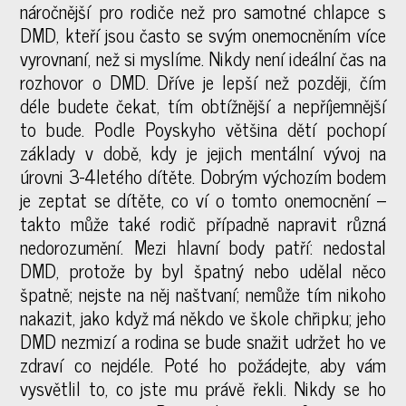
náročnější pro rodiče než pro samotné chlapce s
DMD, kteří jsou často se svým onemocněním více
vyrovnaní, než si myslíme. Nikdy není ideální čas na
rozhovor o DMD. Dříve je lepší než později, čím
déle budete čekat, tím obtížnější a nepříjemnější
to bude. Podle Poyskyho většina dětí pochopí
základy v době, kdy je jejich mentální vývoj na
úrovni 3-4letého dítěte. Dobrým výchozím bodem
je zeptat se dítěte, co ví o tomto onemocnění –
takto může také rodič případně napravit různá
nedorozumění. Mezi hlavní body patří: nedostal
DMD, protože by byl špatný nebo udělal něco
špatně; nejste na něj naštvaní; nemůže tím nikoho
nakazit, jako když má někdo ve škole chřipku; jeho
DMD nezmizí a rodina se bude snažit udržet ho ve
zdraví co nejdéle. Poté ho požádejte, aby vám
vysvětlil to, co jste mu právě řekli. Nikdy se ho