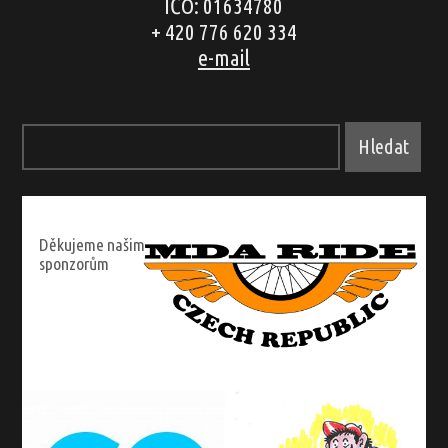
IČO: 01634780
+ 420 776 620 334
e-mail
Děkujeme našim
sponzorům