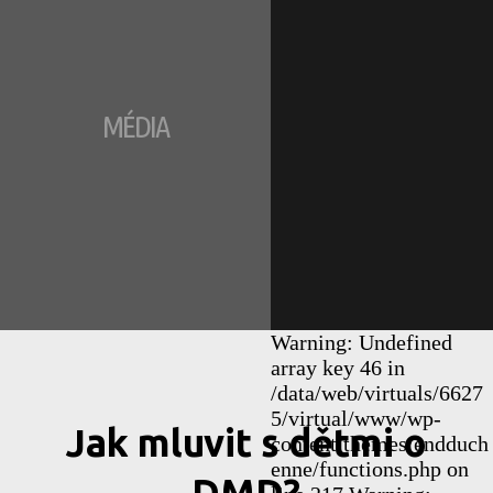
MÉDIA
Warning: Undefined
array key 46 in
/data/web/virtuals/6627
5/virtual/www/wp-
Jak mluvit s dětmi o
content/themes/endduch
enne/functions.php on
DMD?