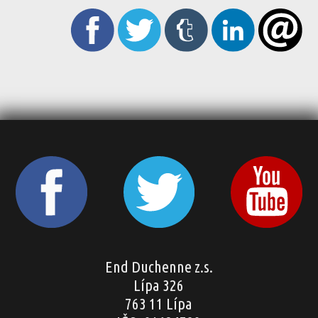
End Duchenne z.s.
Lípa 326
763 11 Lípa