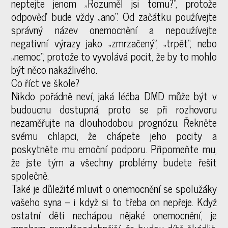
neptejte jenom „Rozuměl jsi tomu?“, protože
odpověď bude vždy „ano“. Od začátku používejte
správný název onemocnění a nepoužívejte
negativní výrazy jako „zmrzačený“, „trpět“, nebo
„nemoc“, protože to vyvolává pocit, že by to mohlo
být něco nakažlivého.
Co říct ve škole?
Nikdo pořádně neví, jaká léčba DMD může být v
budoucnu dostupná, proto se při rozhovoru
nezaměřujte na dlouhodobou prognózu. Řekněte
svému chlapci, že chápete jeho pocity a
poskytněte mu emoční podporu. Připomeňte mu,
že jste tým a všechny problémy budete řešit
společně.
Také je důležité mluvit o onemocnění se spolužáky
vašeho syna – i když si to třeba on nepřeje. Když
ostatní děti nechápou nějaké onemocnění, je