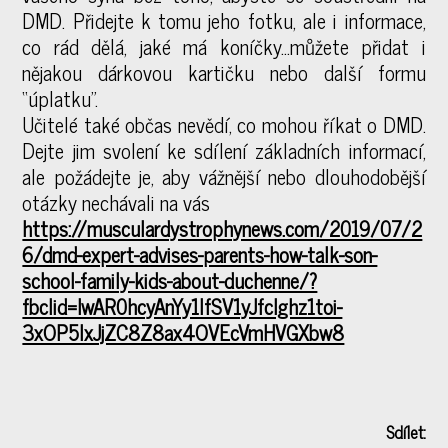
DMD. Přidejte k tomu jeho fotku, ale i informace,
co rád dělá, jaké má koníčky…můžete přidat i
nějakou dárkovou kartičku nebo další formu
“úplatku”.
Učitelé také občas nevědí, co mohou říkat o DMD.
Dejte jim svolení ke sdílení základních informací,
ale požádejte je, aby vážnější nebo dlouhodobější
otázky nechávali na vás
https://musculardystrophynews.com/2019/07/2
6/dmd-expert-advises-parents-how-talk-son-
school-family-kids-about-duchenne/?
fbclid=IwAR0hcyAnYy1lfSV1yJfcIghz1toi-
3xOP5lxJjZC8Z8ax4OVEcVmHVGXbw8
Sdílet: