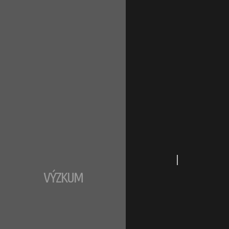
|
VÝZKUM